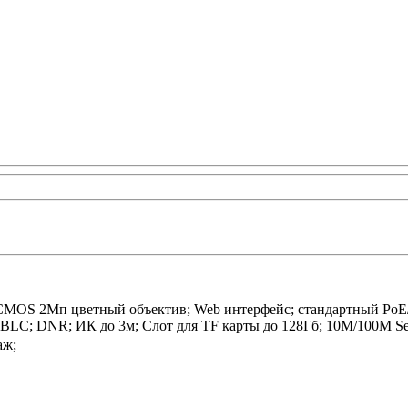
CMOS 2Мп цветный объектив; Web интерфейс; стандартный PoE/ 1
; DNR; ИК до 3м; Слот для TF карты до 128Гб; 10M/100M Self-a
аж;