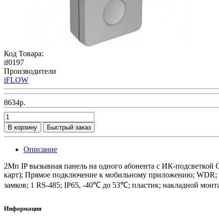
Код Товара:
if0197
Производители
iFLOW
8634р.
В корзину
Быстрый заказ
Описание
2Мп IP вызывная панель на одного абонента с ИК-подсветкой 
карт); Прямое подключение к мобильному приложению; WDR; BLC
замков; 1 RS-485; IP65, -40℃ до 53℃; пластик; накладной монт
Информация