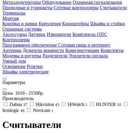
Металлодетекторы
Оборудование
Охранная сигнализация
Проходные и турникеты
Сетевые контроллеры
Считыватели
Терминалы
Монтаж
Коробки и рамки
Крепления
Кронштейны
Шкафы и стойки
Охранные системы
Аксессуары
Датчики
Извещатели
Комплекты ОПС
Контроллеры
Программное обеспечение
Сотовая связь и интернет
Антенны
Делители мощности
Комплектующие
Комплекты
Модемы и роутеры
Разделители
Усилители сигнала
Умный дом
Освещение
Розетки
Шкафы электрические
Параметры
Цена
1019
-
21500
р.
Производитель
Dahua
Hikvision
HiWatch
HUNTER
37
43
1
10
Ironlogic
Novicam
46
1
Считыватели