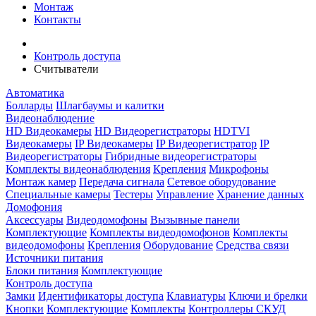
Монтаж
Контакты
Контроль доступа
Считыватели
Автоматика
Болларды
Шлагбаумы и калитки
Видеонаблюдение
HD Видеокамеры
HD Видеорегистраторы
HDTVI
Видеокамеры
IP Видеокамеры
IP Видеорегистратор
IP
Видеорегистраторы
Гибридные видеорегистраторы
Комплекты видеонаблюдения
Крепления
Микрофоны
Монтаж камер
Передача сигнала
Сетевое оборудование
Специальные камеры
Тестеры
Управление
Хранение данных
Домофония
Аксессуары
Видеодомофоны
Вызывные панели
Комплектующие
Комплекты видеодомофонов
Комплекты
видеодомофоны
Крепления
Оборудование
Средства связи
Источники питания
Блоки питания
Комплектующие
Контроль доступа
Замки
Идентификаторы доступа
Клавиатуры
Ключи и брелки
Кнопки
Комплектующие
Комплекты
Контроллеры СКУД