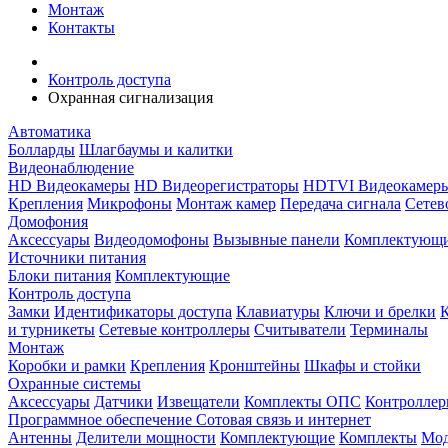
Монтаж
Контакты
Контроль доступа
Охранная сигнализация
Автоматика
Болларды
Шлагбаумы и калитки
Видеонаблюдение
HD Видеокамеры
HD Видеорегистраторы
HDTVI Видеокамер
Крепления
Микрофоны
Монтаж камер
Передача сигнала
Сетев
Домофония
Аксессуары
Видеодомофоны
Вызывные панели
Комплектующ
Источники питания
Блоки питания
Комплектующие
Контроль доступа
Замки
Идентификаторы доступа
Клавиатуры
Ключи и брелки
и турникеты
Сетевые контроллеры
Считыватели
Терминалы
Монтаж
Коробки и рамки
Крепления
Кронштейны
Шкафы и стойки
Охранные системы
Аксессуары
Датчики
Извещатели
Комплекты ОПС
Контролле
Программное обеспечение
Сотовая связь и интернет
Антенны
Делители мощности
Комплектующие
Комплекты
Мод