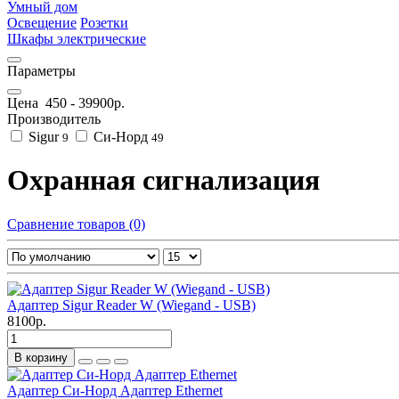
Умный дом
Освещение
Розетки
Шкафы электрические
Параметры
Цена
450
-
39900
р.
Производитель
Sigur
Си-Норд
9
49
Охранная сигнализация
Сравнение товаров (0)
Адаптер Sigur Reader W (Wiegand - USB)
8100р.
В корзину
Адаптер Си-Норд Адаптер Ethernet