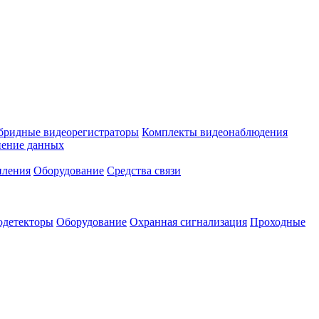
бридные видеорегистраторы
Комплекты видеонаблюдения
ение данных
пления
Оборудование
Средства связи
одетекторы
Оборудование
Охранная сигнализация
Проходные