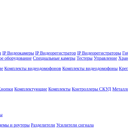
ы
IP Видеокамеры
IP Видеорегистратор
IP Видеорегистраторы
Ги
ое оборудование
Специальные камеры
Тестеры
Управление
Хран
ие
Комплекты видеодомофонов
Комплекты видеодомофоны
Кре
Кнопки
Комплектующие
Комплекты
Контроллеры СКУД
Металл
ры
емы и роутеры
Разделители
Усилители сигнала