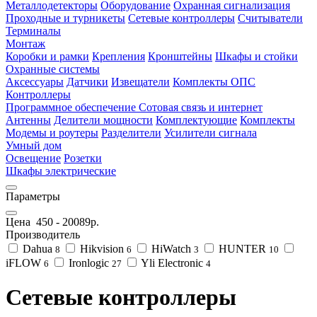
Металлодетекторы
Оборудование
Охранная сигнализация
Проходные и турникеты
Сетевые контроллеры
Считыватели
Терминалы
Монтаж
Коробки и рамки
Крепления
Кронштейны
Шкафы и стойки
Охранные системы
Аксессуары
Датчики
Извещатели
Комплекты ОПС
Контроллеры
Программное обеспечение
Сотовая связь и интернет
Антенны
Делители мощности
Комплектующие
Комплекты
Модемы и роутеры
Разделители
Усилители сигнала
Умный дом
Освещение
Розетки
Шкафы электрические
Параметры
Цена
450
-
20089
р.
Производитель
Dahua
Hikvision
HiWatch
HUNTER
8
6
3
10
iFLOW
Ironlogic
Yli Electronic
6
27
4
Сетевые контроллеры