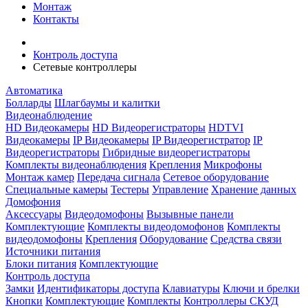
Монтаж
Контакты
Контроль доступа
Сетевые контроллеры
Автоматика
Болларды
Шлагбаумы и калитки
Видеонаблюдение
HD Видеокамеры
HD Видеорегистраторы
HDTVI
Видеокамеры
IP Видеокамеры
IP Видеорегистратор
IP
Видеорегистраторы
Гибридные видеорегистраторы
Комплекты видеонаблюдения
Крепления
Микрофоны
Монтаж камер
Передача сигнала
Сетевое оборудование
Специальные камеры
Тестеры
Управление
Хранение данных
Домофония
Аксессуары
Видеодомофоны
Вызывные панели
Комплектующие
Комплекты видеодомофонов
Комплекты
видеодомофоны
Крепления
Оборудование
Средства связи
Источники питания
Блоки питания
Комплектующие
Контроль доступа
Замки
Идентификаторы доступа
Клавиатуры
Ключи и брелки
Кнопки
Комплектующие
Комплекты
Контроллеры СКУД