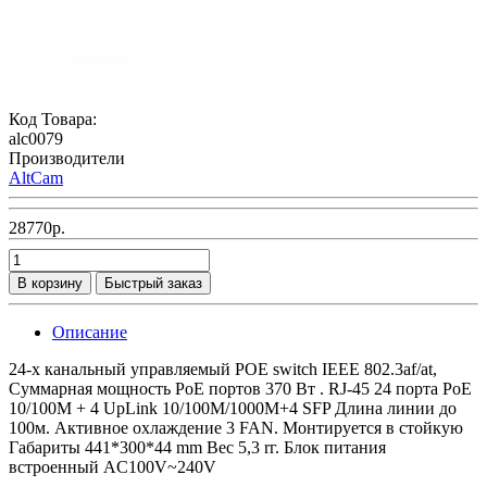
Код Товара:
alc0079
Производители
AltCam
28770р.
В корзину
Быстрый заказ
Описание
24-х канальный управляемый POE switch IEEE 802.3af/at,
Суммарная мощность РоЕ портов 370 Вт . RJ-45 24 порта РоЕ
10/100M + 4 UpLink 10/100M/1000M+4 SFP Длина линии до
100м. Активное охлаждение 3 FAN. Монтируется в стойкую
Габариты 441*300*44 mm Вес 5,3 rг. Блок питания
встроенный AC100V~240V