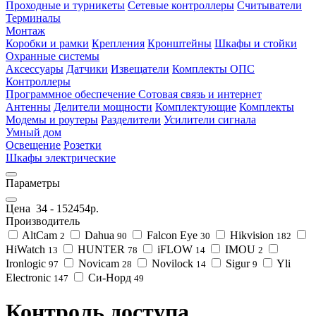
Проходные и турникеты
Сетевые контроллеры
Считыватели
Терминалы
Монтаж
Коробки и рамки
Крепления
Кронштейны
Шкафы и стойки
Охранные системы
Аксессуары
Датчики
Извещатели
Комплекты ОПС
Контроллеры
Программное обеспечение
Сотовая связь и интернет
Антенны
Делители мощности
Комплектующие
Комплекты
Модемы и роутеры
Разделители
Усилители сигнала
Умный дом
Освещение
Розетки
Шкафы электрические
Параметры
Цена
34
-
152454
р.
Производитель
AltCam
Dahua
Falcon Eye
Hikvision
2
90
30
182
HiWatch
HUNTER
iFLOW
IMOU
13
78
14
2
Ironlogic
Novicam
Novilock
Sigur
Yli
97
28
14
9
Electronic
Си-Норд
147
49
Контроль доступа