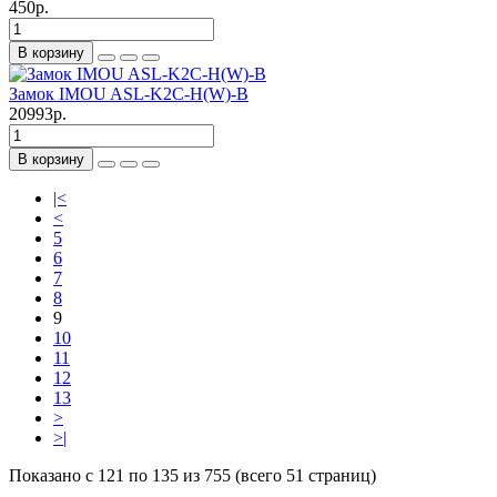
450р.
В корзину
Замок IMOU ASL-K2C-H(W)-B
20993р.
В корзину
|<
<
5
6
7
8
9
10
11
12
13
>
>|
Показано с 121 по 135 из 755 (всего 51 страниц)