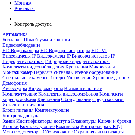
Монтаж
Контакты
Контроль доступа
Автоматика
Болларды
Шлагбаумы и калитки
Видеонаблюдение
HD Видеокамеры
HD Видеорегистраторы
HDTVI
Видеокамеры
IP Видеокамеры
IP Видеорегистратор
IP
Видеорегистраторы
Гибридные видеорегистраторы
Комплекты видеонаблюдения
Крепления
Микрофоны
Монтаж камер
Передача сигнала
Сетевое оборудование
Специальные камеры
Тестеры
Управление
Хранение данных
Домофония
Аксессуары
Видеодомофоны
Вызывные панели
Комплектующие
Комплекты видеодомофонов
Комплекты
видеодомофоны
Крепления
Оборудование
Средства связи
Источники питания
Блоки питания
Комплектующие
Контроль доступа
Замки
Идентификаторы доступа
Клавиатуры
Ключи и брелки
Кнопки
Комплектующие
Комплекты
Контроллеры СКУД
Металлодетекторы
Оборудование
Охранная сигнализация